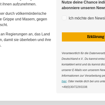
Nutze deine Chance indi
it ihnen aufzunehmen.
abonniere unseren Newsl
ker durch völkermörderische
Ich möchte den Newsle
ie Grippe und Masern, gegen
scht.
 an Regierungen an, das Land
Erklärung
n, damit sie überleben und ihre
.
Verantwortlich für die Datenverarbe
Deutschland e.V.. Du kannst ents
kontaktiert wirst und du kannst d
unserer E-Mails von unserem New
Informationen zur Verarbeitung p
hier
. Oder melde dich bei uns unt
+49(0)30/72293108.