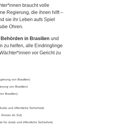
ter*innen braucht volle
 Regierung, die ihnen hilft –
d sie ihr Leben aufs Spiel
taube Ohren.
e Behörden in Brasilien
und
n zu helfen, alle Eindringlinge
 Wächter*innen vor Gericht zu
gierung von Brasilien)
ierung von Brasilien)
on Brasilien)
Justiz und öffentliche Sicherheit)
 Grosso do Sul)
r für Justiz und öffentliche Sicherheit)