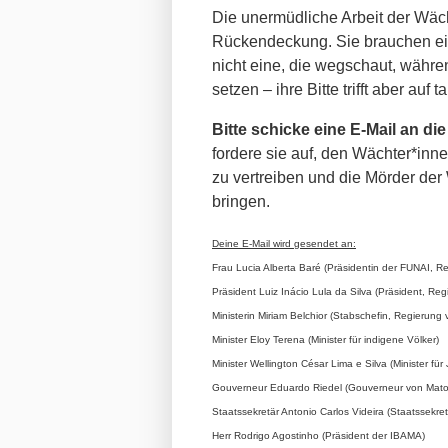
Die unermüdliche Arbeit der Wäch
Rückendeckung. Sie brauchen eine
nicht eine, die wegschaut, währen
setzen – ihre Bitte trifft aber auf 
Bitte schicke eine E-Mail an di
fordere sie auf, den Wächter*inne
zu vertreiben und die Mörder der
bringen.
Deine E-Mail wird gesendet an:
Frau Lucia Alberta Baré (Präsidentin der FUNAI, Re
Präsident Luiz Inácio Lula da Silva (Präsident, Reg
Ministerin Miriam Belchior (Stabschefin, Regierung v
Minister Eloy Terena (Minister für indigene Völker)
Minister Wellington César Lima e Silva (Minister für 
Gouverneur Eduardo Riedel (Gouverneur von Mato
Staatssekretär Antonio Carlos Videira (Staatssekretä
Herr Rodrigo Agostinho (Präsident der IBAMA)