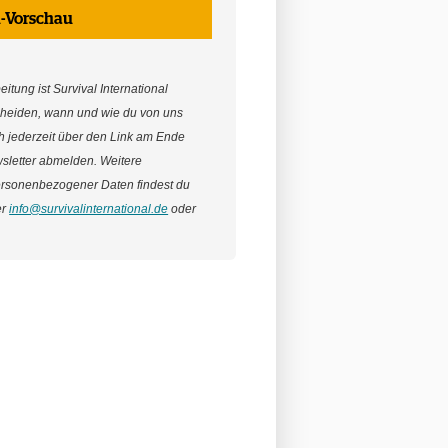
l-Vorschau
itung ist Survival International
cheiden, wann und wie du von uns
ich jederzeit über den Link am Ende
sletter abmelden. Weitere
ersonenbezogener Daten findest du
er
info@survivalinternational.de
oder