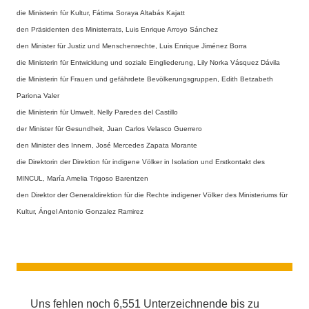
die Ministerin für Kultur, Fátima Soraya Altabás Kajatt
den Präsidenten des Ministerrats, Luis Enrique Arroyo Sánchez
den Minister für Justiz und Menschenrechte, Luis Enrique Jiménez Borra
die Ministerin für Entwicklung und soziale Eingliederung, Lily Norka Vásquez Dávila
die Ministerin für Frauen und gefährdete Bevölkerungsgruppen, Edith Betzabeth
Pariona Valer
die Ministerin für Umwelt, Nelly Paredes del Castillo
der Minister für Gesundheit, Juan Carlos Velasco Guerrero
den Minister des Innern, José Mercedes Zapata Morante
die Direktorin der Direktion für indigene Völker in Isolation und Erstkontakt des
MINCUL, María Amelia Trigoso Barentzen
den Direktor der Generaldirektion für die Rechte indigener Völker des Ministeriums für
Kultur, Ángel Antonio Gonzalez Ramirez
Uns fehlen noch 6,551 Unterzeichnende bis zu